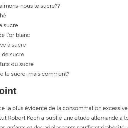
aimons-nous le sucre??
ché
e sucre
de l'or blanc
ve à sucre
 de sucre
tuts du sucre
re le sucre, mais comment?
oint
 la plus évidente de la consommation excessive d
titut Robert Koch a publié une étude allemande à 
es enfants et des adolescents souffrent d'obésité,