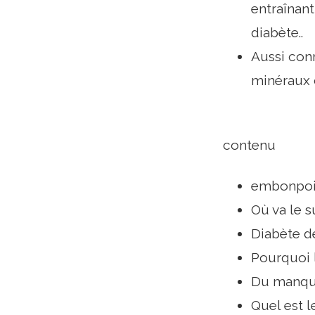
entraînant
diabète..
Aussi con
minéraux 
contenu
embonpoi
Où va le s
Diabète d
Pourquoi l
Du manqu
Quel est l