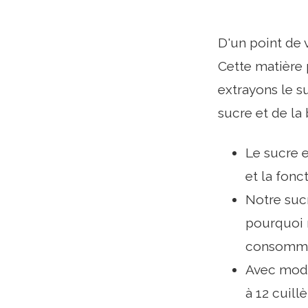
D'un point de 
Cette matière 
extrayons le s
sucre et de la 
Le sucre e
et la fonc
Notre sucr
pourquoi 
consommat
Avec modé
à 12 cuill