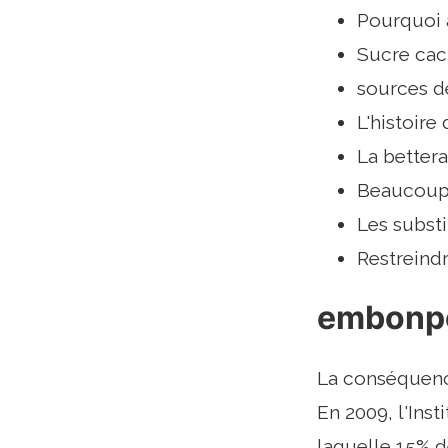
Pourquoi 
Sucre ca
sources d
L'histoire 
La bettera
Beaucoup
Les substi
Restreind
embonp
La conséquence
En 2009, l'Ins
laquelle 15% d