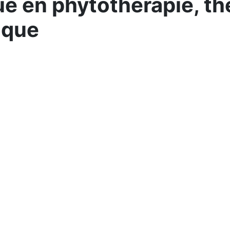
ue en phytothérapie, th
ique