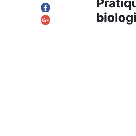
Pratiq
biolog