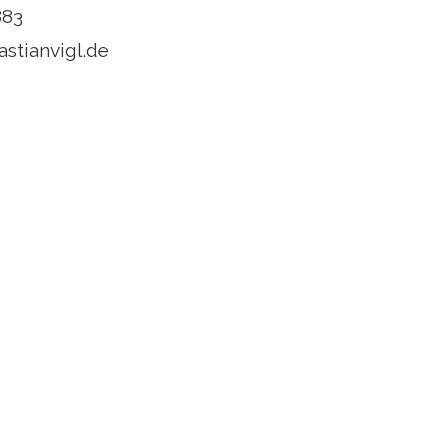
883
stianvigl.de