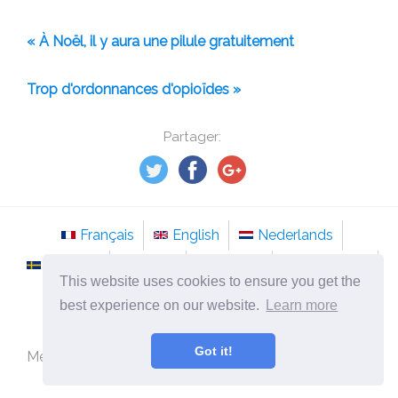
« À Noël, il y aura une pilule gratuitement
Trop d'ordonnances d'opioïdes »
Partager:
Français
English
Nederlands
Svenska
Norsk
Italiano
Português
This website uses cookies to ensure you get the
Românesc
best experience on our website.
Learn more
©
2026
tso-stockholm.com
Got it!
Médecine alternative et méthodes de traitement des
maladies.