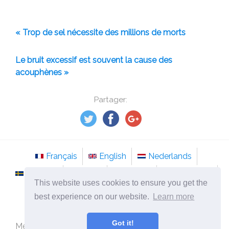
« Trop de sel nécessite des millions de morts
Le bruit excessif est souvent la cause des
acouphènes »
Partager:
Français
English
Nederlands
Svenska
Norsk
Italiano
Português
This website uses cookies to ensure you get the
Românesc
best experience on our website.
Learn more
©
2026
tso-stockholm.com
Got it!
Médecine alternative et méthodes de traitement des